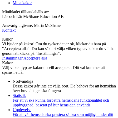
Mina kakor
Minibladet tillhandahålls av:
Läs och Lär McShane Education AB
Ansvarig utgivare: Maria McShane
Kontakt
Kakor
Vi bjuder på kakor! Om du tycker det är ok, klickar du bara på
"Acceptera alla". Du kan såklart välja vilken typ av kakor du vill ha
genom att klicka på "Inställningar".
Inställningar
Acceptera alla
Kakor
Välj vilken typ av kakor du vill acceptera. Ditt val kommer att
sparas i ett år.
Nödvändiga
Dessa kakor går inte att välja bort. De behövs för att hemsidan
över huvud taget ska fungera.
Statistik
För att vi ska kunna förbättra hemsidans funktionalitet och
uppbyggnad, baserat på hur hemsidan används.
Upplevelse
För att vår hemsida ska prestera så bra som möjligt under ditt