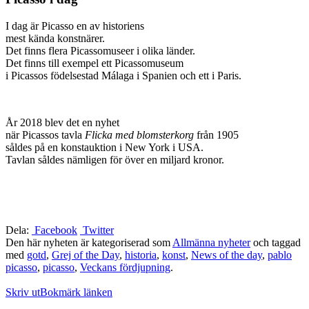
I dag är Picasso en av historiens
mest kända konstnärer.
Det finns flera Picassomuseer i olika länder.
Det finns till exempel ett Picassomuseum
i Picassos födelsestad Málaga i Spanien och ett i Paris.
År 2018 blev det en nyhet
när Picassos tavla
Flicka med blomsterkorg
från 1905
såldes på en konstauktion i New York i USA.
Tavlan såldes nämligen för över en miljard kronor.
Dela:
Facebook
Twitter
Den här nyheten är kategoriserad som
Allmänna nyheter
och taggad
med
gotd
,
Grej of the Day
,
historia
,
konst
,
News of the day
,
pablo
picasso
,
picasso
,
Veckans fördjupning
.
Skriv ut
Bokmärk länken