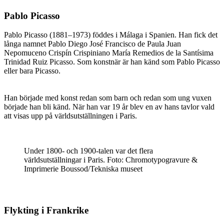
Pablo Picasso
Pablo Picasso (1881–1973) föddes i Málaga i Spanien. Han fick det
långa namnet Pablo Diego José Francisco de Paula Juan
Nepomuceno Crispín Crispiniano María Remedios de la Santísima
Trinidad Ruiz Picasso. Som konstnär är han känd som Pablo Picasso
eller bara Picasso.
Han började med konst redan som barn och redan som ung vuxen
började han bli känd. När han var 19 år blev en av hans tavlor vald
att visas upp på världsutställningen i Paris.
Under 1800- och 1900-talen var det flera
världsutställningar i Paris. Foto: Chromotypogravure &
Imprimerie Boussod/Tekniska museet
Flykting i Frankrike