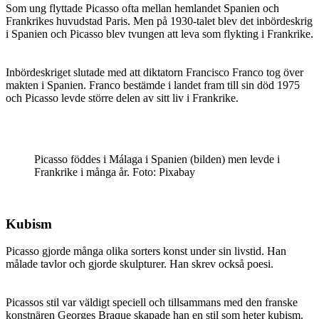
Som ung flyttade Picasso ofta mellan hemlandet Spanien och
Frankrikes huvudstad Paris. Men på 1930-talet blev det inbördeskrig
i Spanien och Picasso blev tvungen att leva som flykting i Frankrike.
Inbördeskriget slutade med att diktatorn Francisco Franco tog över
makten i Spanien. Franco bestämde i landet fram till sin död 1975
och Picasso levde större delen av sitt liv i Frankrike.
Picasso föddes i Málaga i Spanien (bilden) men levde i
Frankrike i många år. Foto: Pixabay
Kubism
Picasso gjorde många olika sorters konst under sin livstid. Han
målade tavlor och gjorde skulpturer. Han skrev också poesi.
Picassos stil var väldigt speciell och tillsammans med den franske
konstnären Georges Braque skapade han en stil som heter kubism.