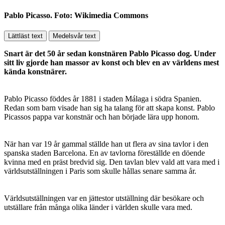
Pablo Picasso. Foto: Wikimedia Commons
Lättläst text
Medelsvår text
Snart är det 50 år sedan konstnären Pablo Picasso dog. Under
sitt liv gjorde han massor av konst och blev en av världens mest
kända konstnärer.
Pablo Picasso föddes år 1881 i staden Málaga i södra Spanien.
Redan som barn visade han sig ha talang för att skapa konst. Pablo
Picassos pappa var konstnär och han började lära upp honom.
När han var 19 år gammal ställde han ut flera av sina tavlor i den
spanska staden Barcelona. En av tavlorna föreställde en döende
kvinna med en präst bredvid sig. Den tavlan blev vald att vara med i
världsutställningen i Paris som skulle hållas senare samma år.
Världsutställningen var en jättestor utställning där besökare och
utställare från många olika länder i världen skulle vara med.