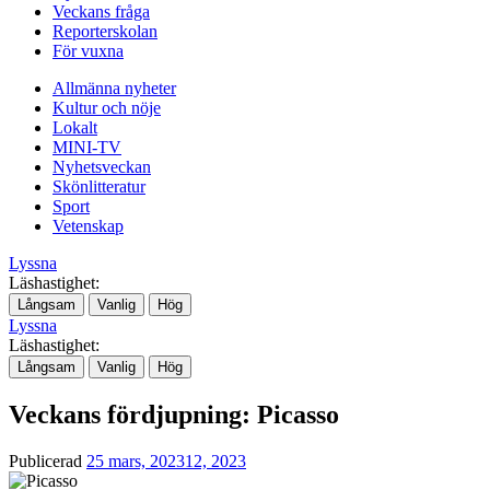
Veckans fråga
Reporterskolan
För vuxna
Allmänna nyheter
Kultur och nöje
Lokalt
MINI-TV
Nyhetsveckan
Skönlitteratur
Sport
Vetenskap
Lyssna
Läshastighet:
Långsam
Vanlig
Hög
Lyssna
Läshastighet:
Långsam
Vanlig
Hög
Veckans fördjupning: Picasso
Publicerad
25 mars, 2023
12, 2023