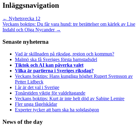
Inläggsnavigation
←
Nyhetsvecka 12
Veckans boktips: Du får vara hund: tre berättelser om kärlek av Lise
Indahl och Olga Nycander
→
Senaste nyheterna
Vad är skillnaden på riksdag, region och kommun?
Malmö ska få Sveriges första barnstadsdel
Tiktok och AI kan påverka valet
Vilka är partierna i Sveriges riksdag?
Veckans boktips: Hans kungliga höghet Rupert Svensson av
Petter Lidbeck
I år är det val i Sverige
Tonårstiden viktig för valdeltagande
Veckans boktips: Kurt är inte helt död av Sabine Lemire
Fler unga fågelskådar
Experter tycker att barn ska ha solglasögon
News of the day