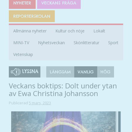
NYHETER
VECKANS FRÅGA
REPORTERSKOLAN
Allmänna nyheter
Kultur och nöje
Lokalt
MINI-TV
Nyhetsveckan
Skönlitteratur
Sport
Vetenskap
LYSSNA
LÅNGSAM
VANLIG
HÖG
Veckans boktips: Dolt under ytan
av Ewa Christina Johansson
Publicerad
5 mars, 2023