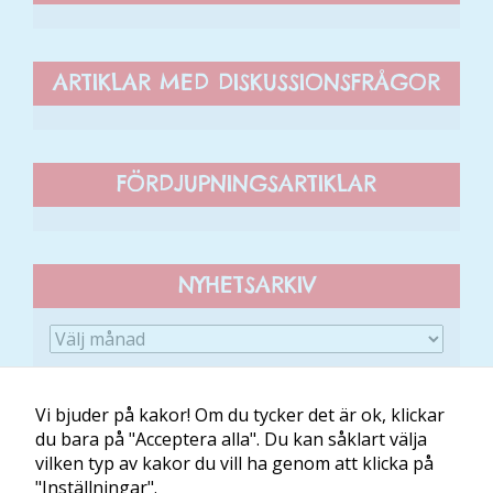
Upplevelse
För att vår
ARTIKLAR MED DISKUSSIONSFRÅGOR
hemsida ska
prestera så
bra som
möjligt
FÖRDJUPNINGSARTIKLAR
under ditt
besök. Om
du nekar de
här kakorna
NYHETSARKIV
kommer viss
funktionalitet
att försvinna
från
hemsidan.
Vi bjuder på kakor! Om du tycker det är ok, klickar
du bara på "Acceptera alla". Du kan såklart välja
Marknadsföring
vilken typ av kakor du vill ha genom att klicka på
Om Minibladet
Kontakt
Villkor
Mina kakor
Genom att dela
"Inställningar".