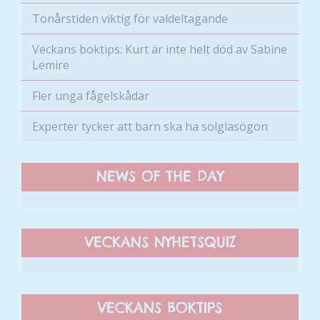
välja bort. De
Tonårstiden viktig för valdeltagande
behövs för
att hemsidan
Veckans boktips: Kurt är inte helt död av Sabine
över huvud
Lemire
taget ska
fungera.
Fler unga fågelskådar
Experter tycker att barn ska ha solglasögon
Statistik
För att vi ska
kunna
NEWS OF THE DAY
förbättra
hemsidans
funktionalitet
och
VECKANS NYHETSQUIZ
uppbyggnad,
baserat på
hur hemsidan
används.
VECKANS BOKTIPS