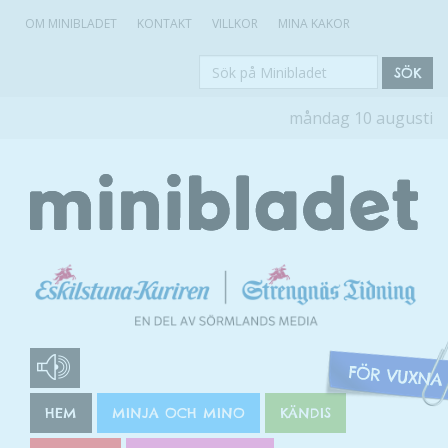
OM MINIBLADET
KONTAKT
VILLKOR
MINA KAKOR
Sök
SÖK
på
måndag 10 augusti
Minibladet
HEM
MINJA OCH MINO
KÄNDIS