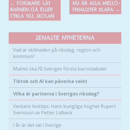
←
FORSKARE: LÅT
NU ÄR ALLA MELLO-
BARNEN GÅ ELLER
FINALISTER KLARA
→
CYKLA TILL SKOLAN
SENASTE NYHETERNA
Vad är skillnaden på riksdag, region och
kommun?
Malmö ska få Sveriges första barnstadsdel
Tiktok och AI kan påverka valet
Vilka är partierna i Sveriges riksdag?
Veckans boktips: Hans kungliga höghet Rupert
Svensson av Petter Lidbeck
Nödvändiga
Dessa kakor
I år är det val i Sverige
går inte att