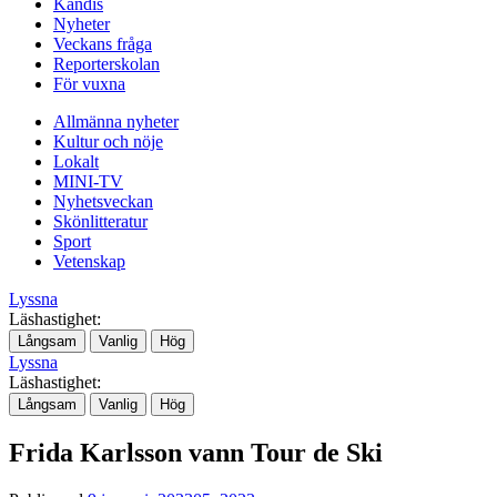
Kändis
Nyheter
Veckans fråga
Nödvändiga
Reporterskolan
Dessa kakor
För vuxna
går inte att
välja bort. De
Allmänna nyheter
behövs för att
Kultur och nöje
hemsidan
Lokalt
över huvud
MINI-TV
taget ska
Nyhetsveckan
fungera.
Skönlitteratur
Sport
Vetenskap
Statistik
Lyssna
För att vi ska
Läshastighet:
kunna
Långsam
Vanlig
Hög
förbättra
Lyssna
hemsidans
Läshastighet:
funktionalitet
Långsam
Vanlig
Hög
och
uppbyggnad,
Frida Karlsson vann Tour de Ski
baserat på
hur hemsidan
används.