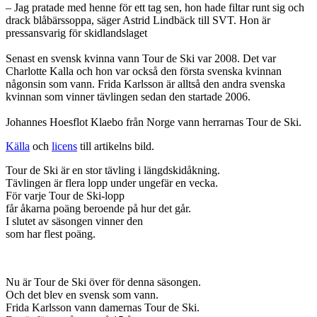
beteende när du
– Jag pratade med henne för ett tag sen, hon hade filtar runt sig och
surfar ökar du
drack blåbärssoppa, säger Astrid Lindbäck till SVT. Hon är
chansen att få se
pressansvarig för skidlandslaget
personligt
anpassat innehåll
Senast en svensk kvinna vann Tour de Ski var 2008. Det var
och erbjudanden.
Charlotte Kalla och hon var också den första svenska kvinnan
någonsin som vann. Frida Karlsson är alltså den andra svenska
kvinnan som vinner tävlingen sedan den startade 2006.
Johannes Hoesflot Klaebo från Norge vann herrarnas Tour de Ski.
Källa
och
licens
till artikelns bild.
Tour de Ski är en stor tävling i längdskidåkning.
Tävlingen är flera lopp under ungefär en vecka.
För varje Tour de Ski-lopp
får åkarna poäng beroende på hur det går.
I slutet av säsongen vinner den
som har flest poäng.
Nu är Tour de Ski över för denna säsongen.
Och det blev en svensk som vann.
Frida Karlsson vann damernas Tour de Ski.