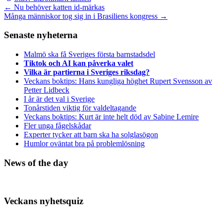
Inläggsnavigation
←
Nu behöver katten id-märkas
Många människor tog sig in i Brasiliens kongress
→
Senaste nyheterna
Malmö ska få Sveriges första barnstadsdel
Tiktok och AI kan påverka valet
Vilka är partierna i Sveriges riksdag?
Veckans boktips: Hans kungliga höghet Rupert Svensson av
Petter Lidbeck
I år är det val i Sverige
Tonårstiden viktig för valdeltagande
Veckans boktips: Kurt är inte helt död av Sabine Lemire
Fler unga fågelskådar
Experter tycker att barn ska ha solglasögon
Humlor oväntat bra på problemlösning
News of the day
Veckans nyhetsquiz