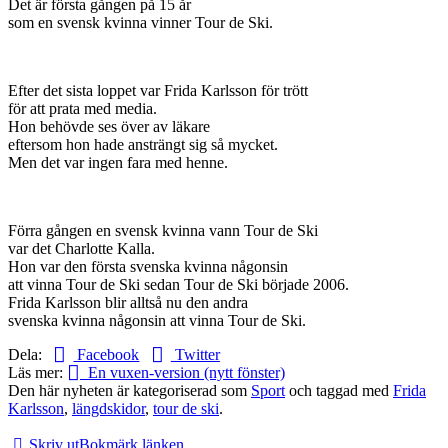
Det är första gången på 15 år
som en svensk kvinna vinner Tour de Ski.
Efter det sista loppet var Frida Karlsson för trött
för att prata med media.
Hon behövde ses över av läkare
eftersom hon hade ansträngt sig så mycket.
Men det var ingen fara med henne.
Förra gången en svensk kvinna vann Tour de Ski
var det Charlotte Kalla.
Hon var den första svenska kvinna någonsin
att vinna Tour de Ski sedan Tour de Ski började 2006.
Frida Karlsson blir alltså nu den andra
svenska kvinna någonsin att vinna Tour de Ski.
Dela:
Facebook
Twitter
Läs mer:
En vuxen-version (nytt fönster)
Den här nyheten är kategoriserad som
Sport
och taggad med
Frida
Karlsson
,
längdskidor
,
tour de ski
.
Skriv ut
Bokmärk länken