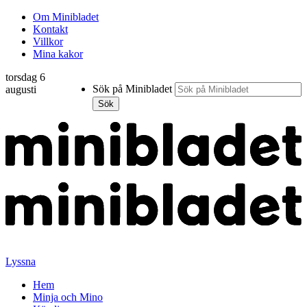
Om Minibladet
Kontakt
Villkor
Mina kakor
torsdag 6
Sök på Minibladet
augusti
Sök
Hoppa
till
innehållet
Lyssna
Hem
Minja och Mino