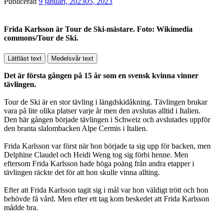
Publicerad
9 januari, 2023
05, 2023
Frida Karlsson är Tour de Ski-mästare. Foto: Wikimedia
Upplevelse
commons/Tour de Ski.
För att vår
hemsida ska
prestera så
Lättläst text
Medelsvår text
bra som
möjligt
Det är första gången på 15 år som en svensk kvinna vinner
under ditt
tävlingen.
besök. Om
du nekar de
Tour de Ski är en stor tävling i längdskidåkning. Tävlingen brukar
här kakorna
vara på lite olika platser varje år men den avslutas alltid i Italien.
kommer viss
Den här gången började tävlingen i Schweiz och avslutades uppför
funktionalitet
den branta slalombacken Alpe Cermis i Italien.
att försvinna
från
Frida Karlsson var först när hon började ta sig upp för backen, men
hemsidan.
Delphine Claudel och Heidi Weng tog sig förbi henne. Men
eftersom Frida Karlsson hade höga poäng från andra etapper i
tävlingen räckte det för att hon skulle vinna allting.
Marknadsföring
Efter att Frida Karlsson tagit sig i mål var hon väldigt trött och hon
Genom att dela
behövde få vård. Men efter ett tag kom beskedet att Frida Karlsson
med dig av dina
mådde bra.
intressen och ditt