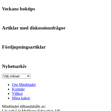
Veckans boktips
Artiklar med diskussionsfrågor
Fördjupningsartiklar
Nyhetsarkiv
Nyhetsarkiv
Om Minibladet
Kontakt
Villkor
Mina kakor
Minibladet tillhandahålls av:
Läs och Lär McShane Education AB