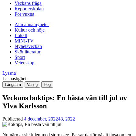
Veckans fråga
Reporterskolan
För vuxna
Allmänna nyheter
Kultur och nöje
Lokalt
MINI-TV
Nyhetsveckan
Skönlitteratur
Sport
Vetenskap
Lyssna
Läshastighet:
Långsam
Vanlig
Hög
Veckans boktips: En bästa vän till jul av
Ylva Karlsson
Publicerad
4 december, 2022
48, 2022
Nu närmar sig julen med stormsteg. Passar därför på att tipsa om en