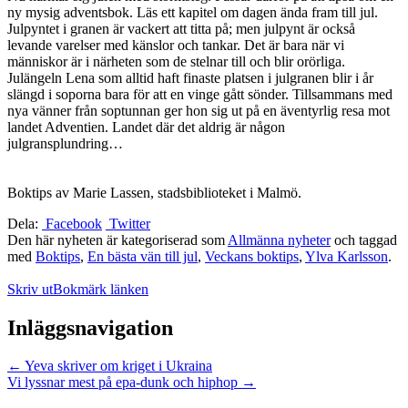
ny mysig adventsbok. Läs ett kapitel om dagen ända fram till jul.
Julpyntet i granen är vackert att titta på; men julpynt är också
levande varelser med känslor och tankar. Det är bara när vi
människor är i närheten som de stelnar till och blir orörliga.
Julängeln Lena som alltid haft finaste platsen i julgranen blir i år
slängd i soporna bara för att en vinge gått sönder. Tillsammans med
nya vänner från soptunnan ger hon sig ut på en äventyrlig resa mot
landet Adventien. Landet där det aldrig är någon
julgransplundring…
Boktips av Marie Lassen, stadsbiblioteket i Malmö.
Dela:
Facebook
Twitter
Den här nyheten är kategoriserad som
Allmänna nyheter
och taggad
med
Boktips
,
En bästa vän till jul
,
Veckans boktips
,
Ylva Karlsson
.
Skriv ut
Bokmärk länken
Inläggsnavigation
←
Yeva skriver om kriget i Ukraina
Vi lyssnar mest på epa-dunk och hiphop
→