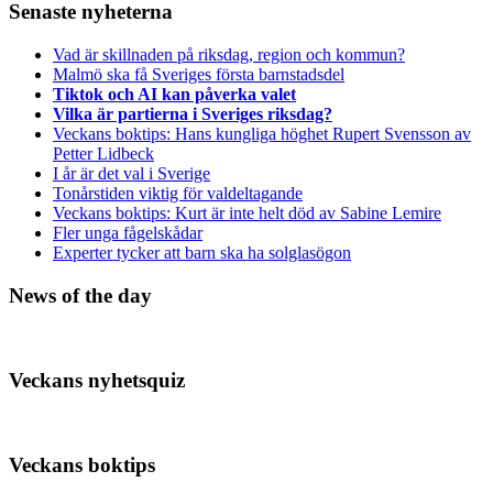
Senaste nyheterna
Vad är skillnaden på riksdag, region och kommun?
Malmö ska få Sveriges första barnstadsdel
Tiktok och AI kan påverka valet
Vilka är partierna i Sveriges riksdag?
Veckans boktips: Hans kungliga höghet Rupert Svensson av
Petter Lidbeck
I år är det val i Sverige
Tonårstiden viktig för valdeltagande
Veckans boktips: Kurt är inte helt död av Sabine Lemire
Fler unga fågelskådar
Experter tycker att barn ska ha solglasögon
News of the day
Veckans nyhetsquiz
Veckans boktips