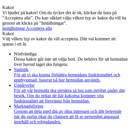
Kakor
Vi bjuder på kakor! Om du tycker det är ok, klickar du bara på
"Acceptera alla". Du kan såklart välja vilken typ av kakor du vill ha
genom att klicka på "Inställningar".
Inställningar
Acceptera alla
Kakor
Välj vilken typ av kakor du vill acceptera. Ditt val kommer att
sparas i ett år.
Nödvändiga
Dessa kakor går inte att välja bort. De behövs för att hemsidan
över huvud taget ska fungera.
Statistik
För att vi ska kunna förbättra hemsidans funktionalitet och
uppbyggnad, baserat på hur hemsidan används.
Upplevelse
För att vår hemsida ska prestera så bra som möjligt under ditt
besök. Om du nekar de här kakorna kommer viss
funktionalitet att försvinna från hemsidan.
Marknadsföring
Genom att dela med dig av dina intressen och ditt beteende
när du surfar ökar du chansen att få se personligt anpassat
innehåll och erbjudanden.