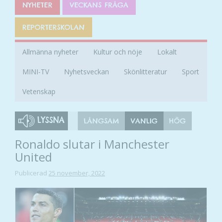
NYHETER
VECKANS FRÅGA
REPORTERSKOLAN
Allmänna nyheter
Kultur och nöje
Lokalt
MINI-TV
Nyhetsveckan
Skönlitteratur
Sport
Vetenskap
LYSSNA
LÅNGSAM
VANLIG
HÖG
Ronaldo slutar i Manchester
United
Publicerad
25 november, 2022