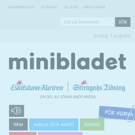
OM MINIBLADET
KONTAKT
VILLKOR
MINA KAKOR
Sök
SÖK
på
fredag 7 augusti
Minibladet
HEM
MINJA OCH MINO
KÄNDIS