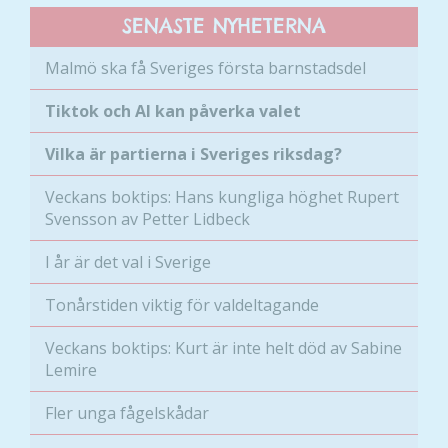
SENASTE NYHETERNA
Malmö ska få Sveriges första barnstadsdel
Nödvändiga
Tiktok och AI kan påverka valet
Dessa kakor
går inte att
Vilka är partierna i Sveriges riksdag?
välja bort. De
Veckans boktips: Hans kungliga höghet Rupert
behövs för
Svensson av Petter Lidbeck
att hemsidan
över huvud
I år är det val i Sverige
taget ska
fungera.
Tonårstiden viktig för valdeltagande
Veckans boktips: Kurt är inte helt död av Sabine
Statistik
Lemire
För att vi ska
kunna
Fler unga fågelskådar
förbättra
hemsidans