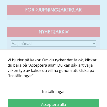
att försvinna
från
FÖRDJUPNINGSARTIKLAR
hemsidan.
Marknadsföring
NYHETSARKIV
Genom att dela
med dig av dina
intressen och ditt
beteende när du
surfar ökar du
Vi bjuder på kakor! Om du tycker det är ok, klickar
chansen att få se
du bara på "Acceptera alla". Du kan såklart välja
personligt
vilken typ av kakor du vill ha genom att klicka på
anpassat innehåll
Om Minibladet
Kontakt
Villkor
Mina kakor
"Inställningar".
och erbjudanden.
Minibladet tillhandahålls av:
Inställningar
Läs och Lär McShane Education AB
Ansvarig utgivare: Maria McShane
Acceptera alla