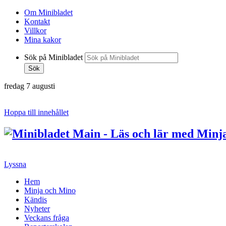
Om Minibladet
Kontakt
Villkor
Mina kakor
Sök på Minibladet
Sök
fredag 7 augusti
Hoppa till innehållet
Lyssna
Hem
Minja och Mino
Kändis
Nyheter
Veckans fråga