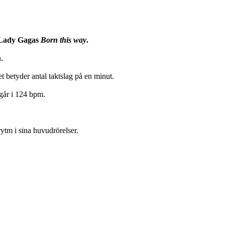
a Lady Gagas
Born this way
.
n.
et betyder antal taktslag på en minut.
går i 124 bpm.
ytm i sina huvudrörelser.