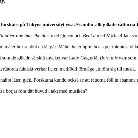
ay.
forskare på Tokyos universitet visa. Framför allt gillade råttorn
Another one bites the dust
med Queen och
Beat it
med Michael Jackso
 som mäter hur snabbt en låt går. Måttet heter bpm: beats per minutes, vilk
åt som de gillade särskilt mycket var Lady Gagas låt
Born this way
som 
tt råttorna faktiskt verkar ha en medfödd förmåga att röra sig till musik.
abbt låten gick. Forskarna kunde också se att råttorna föll in i samma r
så börjar röra ditt huvud i takt med musiken?