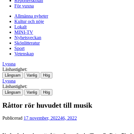
Reporterskolan
För vuxna
Allmänna nyheter
Kultur och nöje
Lokalt
MINI-TV
Nyhetsveckan
Skönlitteratur
Sport
Vetenskap
Lyssna
Läshastighet:
Långsam
Vanlig
Hög
Lyssna
Läshastighet:
Långsam
Vanlig
Hög
Råttor rör huvudet till musik
Publicerad
17 november, 2022
46, 2022