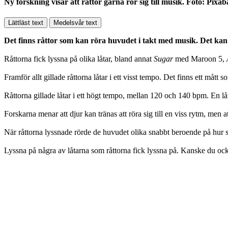
Ny forskning visar att råttor gärna rör sig till musik. Foto: Pixab
Lättläst text
Medelsvår text
Det finns råttor som kan röra huvudet i takt med musik. Det kan 
Råttorna fick lyssna på olika låtar, bland annat
Sugar
med Maroon 5,
Framför allt gillade råttorna låtar i ett visst tempo. Det finns ett mått
Råttorna gillade låtar i ett högt tempo, mellan 120 och 140 bpm. En l
Forskarna menar att djur kan tränas att röra sig till en viss rytm, men a
När råttorna lyssnade rörde de huvudet olika snabbt beroende på hur sn
Lyssna på några av låtarna som råttorna fick lyssna på. Kanske du ock