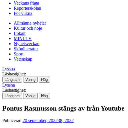
Veckans fråga
Reporterskolan
För vuxna
Allmänna nyheter
Kultur och nöje
Lokalt
MINI-TV
Nyhetsveckan
Skönlitteratur
Sport
Vetenskap
Lyssna
Läshastighet:
Långsam
Vanlig
Hög
Lyssna
Läshastighet:
Långsam
Vanlig
Hög
Pontus Rasmusson stängs av från Youtube
Publicerad
20 september, 2022
38, 2022