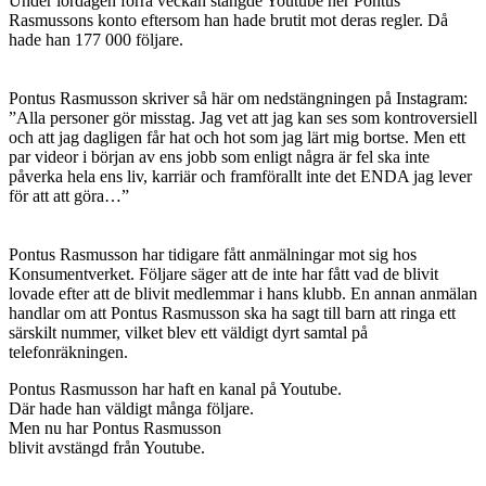
Under lördagen förra veckan stängde Youtube ner Pontus
Rasmussons konto eftersom han hade brutit mot deras regler. Då
hade han 177 000 följare.
Pontus Rasmusson skriver så här om nedstängningen på Instagram:
”Alla personer gör misstag. Jag vet att jag kan ses som kontroversiell
och att jag dagligen får hat och hot som jag lärt mig bortse. Men ett
par videor i början av ens jobb som enligt några är fel ska inte
påverka hela ens liv, karriär och framförallt inte det ENDA jag lever
för att att göra…”
Pontus Rasmusson har tidigare fått anmälningar mot sig hos
Konsumentverket. Följare säger att de inte har fått vad de blivit
lovade efter att de blivit medlemmar i hans klubb. En annan anmälan
handlar om att Pontus Rasmusson ska ha sagt till barn att ringa ett
särskilt nummer, vilket blev ett väldigt dyrt samtal på
telefonräkningen.
Pontus Rasmusson har haft en kanal på Youtube.
Där hade han väldigt många följare.
Men nu har Pontus Rasmusson
blivit avstängd från Youtube.