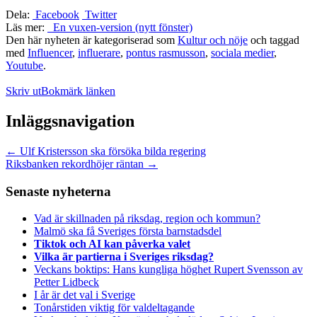
Dela:
Facebook
Twitter
Läs mer:
En vuxen-version (nytt fönster)
Den här nyheten är kategoriserad som
Kultur och nöje
och taggad
med
Influencer
,
influerare
,
pontus rasmusson
,
sociala medier
,
Youtube
.
Skriv ut
Bokmärk länken
Inläggsnavigation
←
Ulf Kristersson ska försöka bilda regering
Riksbanken rekordhöjer räntan
→
Senaste nyheterna
Vad är skillnaden på riksdag, region och kommun?
Malmö ska få Sveriges första barnstadsdel
Tiktok och AI kan påverka valet
Vilka är partierna i Sveriges riksdag?
Veckans boktips: Hans kungliga höghet Rupert Svensson av
Petter Lidbeck
I år är det val i Sverige
Tonårstiden viktig för valdeltagande