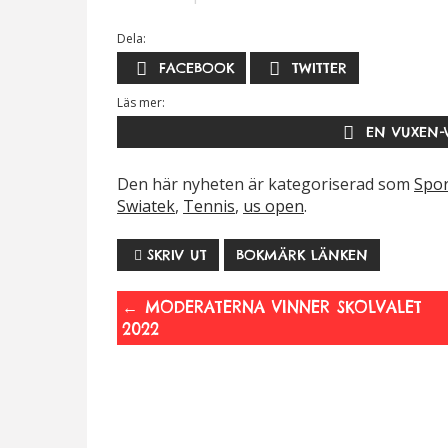
Dela:
FACEBOOK
TWITTER
Läs mer:
Nödvändiga
EN VUXEN-V
Dessa kakor
går inte att
Den här nyheten är kategoriserad som
Spor
välja bort. De
Swiatek
,
Tennis
,
us open
.
behövs för
att hemsidan
SKRIV UT
BOKMÄRK LÄNKEN
över huvud
taget ska
fungera.
←
MODERATERNA VINNER SKOLVALET
2022
Statistik
För att vi ska
kunna
förbättra