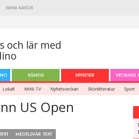
MINA KAKOR
INO
KÄNDIS
NYHETER
VECKANS 
Lokalt
MINI-TV
Nyhetsveckan
Skönlitteratur
Sport
vann US Open
TEXT
MEDELSVÅR TEXT