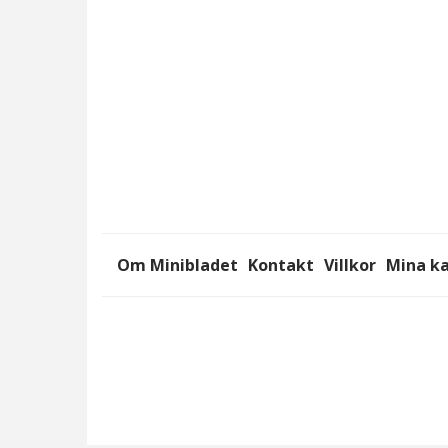
funktionalitet
att försvinna
från
hemsidan.
Marknadsföring
Genom att dela
med dig av dina
intressen och ditt
beteende när du
surfar ökar du
Om Minibladet
Kontakt
Villkor
Mina k
chansen att få se
personligt
anpassat innehåll
och erbjudanden.