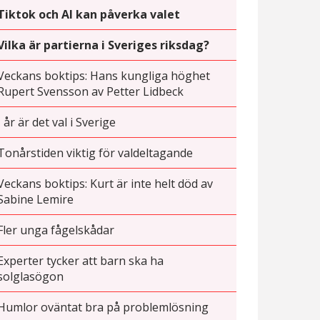
Tiktok och AI kan påverka valet
Vilka är partierna i Sveriges riksdag?
Veckans boktips: Hans kungliga höghet
Rupert Svensson av Petter Lidbeck
I år är det val i Sverige
Tonårstiden viktig för valdeltagande
Veckans boktips: Kurt är inte helt död av
Sabine Lemire
Fler unga fågelskådar
Experter tycker att barn ska ha
solglasögon
Humlor oväntat bra på problemlösning