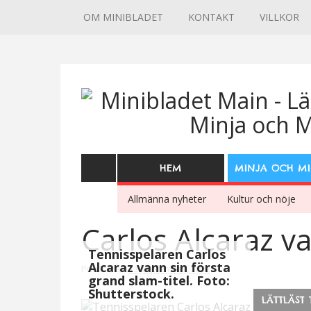
OM MINIBLADET
KONTAKT
VILLKOR
HEM
MINJA OCH M
Allmänna nyheter
Kultur och nöje
Carlos Alcaraz 
Tennisspelaren Carlos
Alcaraz vann sin första
Publicerad
13 september, 2022
grand slam-titel. Foto:
Shutterstock.
LÄTTLÄST 