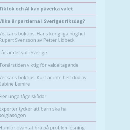
Tiktok och AI kan påverka valet
Vilka är partierna i Sveriges riksdag?
Veckans boktips: Hans kungliga höghet
Rupert Svensson av Petter Lidbeck
I år är det val i Sverige
Tonårstiden viktig för valdeltagande
Veckans boktips: Kurt är inte helt död av
Sabine Lemire
Fler unga fågelskådar
Experter tycker att barn ska ha
solglasögon
Humlor oväntat bra på problemlösning