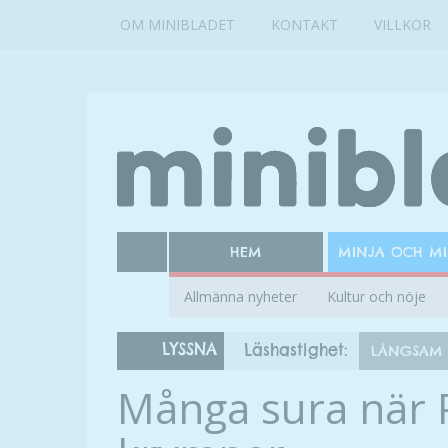
OM MINIBLADET
KONTAKT
VILLKOR
HEM
MINJA OCH M
Allmänna nyheter
Kultur och nöje
LYSSNA
Läshastighet:
LÅNGSAM
Många sura när P