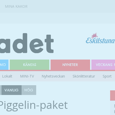
MINA KAKOR
INO
KÄNDIS
NYHETER
VECKANS 
Lokalt
MINI-TV
Nyhetsveckan
Skönlitteratur
Sport
VANLIG
HÖG
iggelin-paket