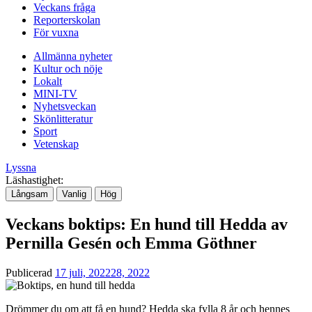
Veckans fråga
Reporterskolan
För vuxna
Allmänna nyheter
Kultur och nöje
Lokalt
MINI-TV
Nyhetsveckan
Skönlitteratur
Sport
Vetenskap
Lyssna
Läshastighet:
Långsam
Vanlig
Hög
Veckans boktips: En hund till Hedda av
Pernilla Gesén och Emma Göthner
Publicerad
17 juli, 2022
28, 2022
Drömmer du om att få en hund? Hedda ska fylla 8 år och hennes