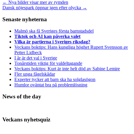
←
Nya bilder visar mer av rymden
Dansk nöjespark öppnar igen efter olycka
→
Senaste nyheterna
Malmö ska få Sveriges första barnstadsdel
Tiktok och AI kan påverka valet
Vilka är partierna i Sveriges riksdag?
Veckans boktips: Hans kungliga höghet Rupert Svensson av
Petter Lidbeck
I år är det val i Sverige
Tonårstiden viktig för valdeltagande
Veckans boktips: Kurt är inte helt död av Sabine Lemire
Fler unga fågelskådar
Experter tycker att barn ska ha solglasögon
Humlor oväntat bra på problemlösning
News of the day
Veckans nyhetsquiz