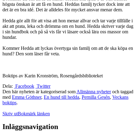
högsta önskan är att få en hund. Heddas familj tycker dock inte att
det är en bra idé. Det är alldeles för mycket ansvar menar dem.
Hedda gör allt för att visa att hon menar allvar och tar varje tillfälle i
akt att prata, leka och drömma om en hund. Hedda skriver varje dag
i sin hundbok och på så vis får vi läsare också lära oss massor om
hundar.
Kommer Hedda att lyckas övertyga sin familj om att de ska köpa en
hund? Den som läser får veta.
Boktips av Karin Kronström, Rosengårdsbiblioteket
Dela:
Facebook
Twitter
Den här nyheten är kategoriserad som
Allmänna nyheter
och taggad
med
Emma Göthner
,
En hund till hedda
,
Pernilla Gesén
,
Veckans
boktips
.
Skriv ut
Bokmärk länken
Inläggsnavigation