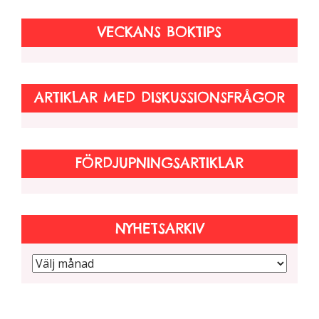
VECKANS BOKTIPS
ARTIKLAR MED DISKUSSIONSFRÅGOR
FÖRDJUPNINGSARTIKLAR
NYHETSARKIV