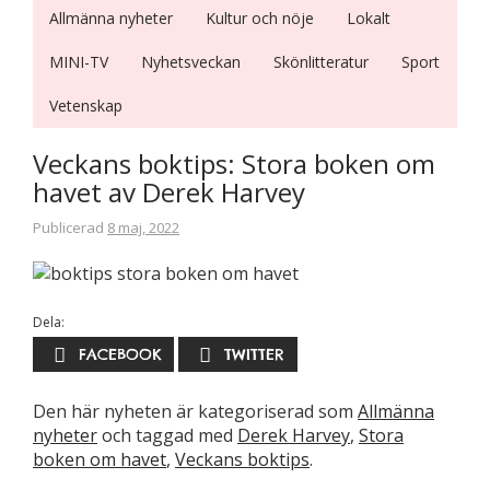
Allmänna nyheter
Kultur och nöje
Lokalt
MINI-TV
Nyhetsveckan
Skönlitteratur
Sport
Vetenskap
Veckans boktips: Stora boken om
havet av Derek Harvey
Publicerad
8 maj, 2022
Dela:
FACEBOOK
TWITTER
Den här nyheten är kategoriserad som
Allmänna
nyheter
och taggad med
Derek Harvey
,
Stora
boken om havet
,
Veckans boktips
.