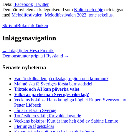
Dela:
Facebook
Twitter
Den här nyheten är kategoriserad som
Kultur och nöje
och taggad
med
Melodifestivalen
,
Melodifestivalen 2022
,
tone sekelius
.
Skriv ut
Bokmärk länken
Inläggsnavigation
←
I dag tjuter Hesa Fredrik
Demonstranter gripna i Ryssland
→
Senaste nyheterna
Vad är skillnaden på riksdag, region och kommun?
Malmö ska få Sveriges första barnstadsdel
Tiktok och AI kan påverka valet
Vilka är partierna i Sveriges riksdag?
Veckans boktips: Hans kungliga höghet Rupert Svensson av
Petter Lidbeck
I år är det val i Sverige
Tonårstiden viktig för valdeltagande
Veckans boktips: Kurt är inte helt död av Sabine Lemire
Fler unga fågelskådar
Experter tycker att barn ska ha solglasögon