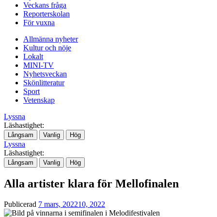
Veckans fråga
Reporterskolan
För vuxna
Allmänna nyheter
Kultur och nöje
Lokalt
MINI-TV
Nyhetsveckan
Skönlitteratur
Sport
Vetenskap
Lyssna
Läshastighet:
Långsam
Vanlig
Hög
Lyssna
Läshastighet:
Långsam
Vanlig
Hög
Alla artister klara för Mellofinalen
Publicerad
7 mars, 2022
10, 2022