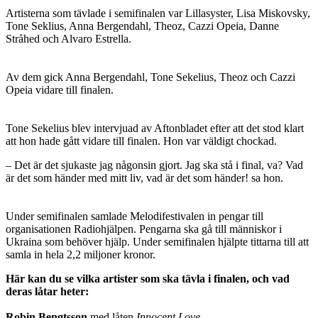
Artisterna som tävlade i semifinalen var Lillasyster, Lisa Miskovsky,
Tone Seklius, Anna Bergendahl, Theoz, Cazzi Opeia, Danne
Stråhed och Alvaro Estrella.
Av dem gick Anna Bergendahl, Tone Sekelius, Theoz och Cazzi
Opeia vidare till finalen.
Tone Sekelius blev intervjuad av Aftonbladet efter att det stod klart
att hon hade gått vidare till finalen. Hon var väldigt chockad.
– Det är det sjukaste jag någonsin gjort. Jag ska stå i final, va? Vad
är det som händer med mitt liv, vad är det som händer! sa hon.
Under semifinalen samlade Melodifestivalen in pengar till
organisationen Radiohjälpen. Pengarna ska gå till människor i
Ukraina som behöver hjälp. Under semifinalen hjälpte tittarna till att
samla in hela 2,2 miljoner kronor.
Här kan du se vilka artister som ska tävla i finalen, och vad
deras låtar heter:
Robin Bengtsson
med låten
Innocent Love