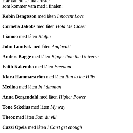
Här kan du se alla artister
som kommer vara med i finalen:
Robin Bengtsson
med låten
Innocent Love
Cornelia Jakobs
med låten
Hold Me Closer
Liamoo
med låten
Bluffin
John Lundvik
med låten
Änglavakt
Anders Bagge
med låten
Bigger than the Universe
Faith Kakembo
med låten
Freedom
Klara Hammarström
med låten
Run to the Hills
Medina
med låten
In i dimman
Anna Bergendahl
med låten
Higher Power
Tone Sekelius
med låten
My way
Theoz
med låten
Som du vill
Cazzi Opeia
med låten
I Can’t get enough