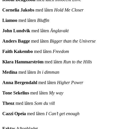
Cornelia Jakobs
med låten
Hold Me Closer
Liamoo
med låten
Bluffin
John Lundvik
med låten
Änglavakt
Anders Bagge
med låten
Bigger than the Universe
Faith Kakembo
med låten
Freedom
Klara Hammarström
med låten
Run to the Hills
Medina
med låten
In i dimman
Anna Bergendahl
med låten
Higher Power
Tone Sekelius
med låten
My way
Theoz
med låten
Som du vill
Cazzi Opeia
med låten
I Can’t get enough
Fakta:
Aftonbladet