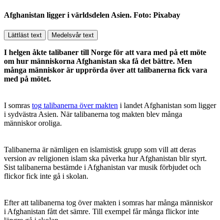
Afghanistan ligger i världsdelen Asien. Foto: Pixabay
Lättläst text
Medelsvår text
I helgen åkte talibaner till Norge för att vara med på ett möte
om hur människorna Afghanistan ska få det bättre. Men
många människor är upprörda över att talibanerna fick vara
med på mötet.
I somras
tog talibanerna över makten
i landet Afghanistan som ligger
i sydvästra Asien. När talibanerna tog makten blev många
människor oroliga.
Talibanerna är nämligen en islamistisk grupp som vill att deras
version av religionen islam ska påverka hur Afghanistan blir styrt.
Sist talibanerna bestämde i Afghanistan var musik förbjudet och
flickor fick inte gå i skolan.
Efter att talibanerna tog över makten i somras har många människor
i Afghanistan fått det sämre. Till exempel får många flickor inte