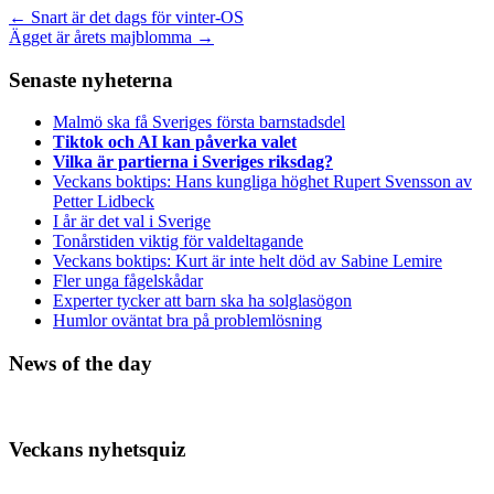
←
Snart är det dags för vinter-OS
Ägget är årets majblomma
→
Senaste nyheterna
Malmö ska få Sveriges första barnstadsdel
Tiktok och AI kan påverka valet
Vilka är partierna i Sveriges riksdag?
Veckans boktips: Hans kungliga höghet Rupert Svensson av
Petter Lidbeck
I år är det val i Sverige
Tonårstiden viktig för valdeltagande
Veckans boktips: Kurt är inte helt död av Sabine Lemire
Fler unga fågelskådar
Experter tycker att barn ska ha solglasögon
Humlor oväntat bra på problemlösning
News of the day
Veckans nyhetsquiz