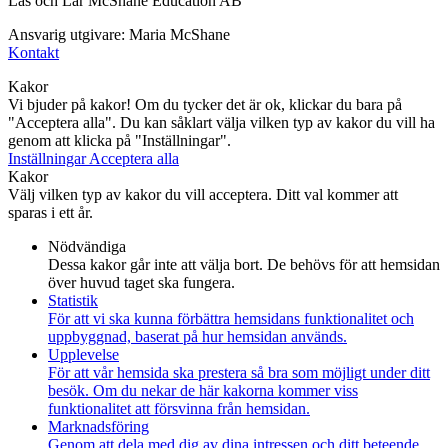
Läs och Lär McShane Education AB
Ansvarig utgivare: Maria McShane
Kontakt
Kakor
Vi bjuder på kakor! Om du tycker det är ok, klickar du bara på
"Acceptera alla". Du kan såklart välja vilken typ av kakor du vill ha
genom att klicka på "Inställningar".
Inställningar
Acceptera alla
Kakor
Välj vilken typ av kakor du vill acceptera. Ditt val kommer att
sparas i ett år.
Nödvändiga
Dessa kakor går inte att välja bort. De behövs för att hemsidan
över huvud taget ska fungera.
Statistik
För att vi ska kunna förbättra hemsidans funktionalitet och
uppbyggnad, baserat på hur hemsidan används.
Upplevelse
För att vår hemsida ska prestera så bra som möjligt under ditt
besök. Om du nekar de här kakorna kommer viss
funktionalitet att försvinna från hemsidan.
Marknadsföring
Genom att dela med dig av dina intressen och ditt beteende