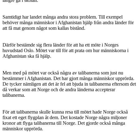
längre gå i skolan.
Samtidigt har landet många andra stora problem. Till exempel
behöver många människor i Afghanistan hjälp från andra länder för
att få mat genom något som kallas bistånd.
Därför bestämde sig flera länder för att ha ett möte i Norges
huvudstad Oslo. Mötet var till för att prata om hur människorna i
Afghanistan ska få hjälp.
Men med på mötet var också några av talibanerna som just nu
bestämmer i Afghanistan. Det har gjort många människor upprörda.
De tycker nämligen att det är fel att bjuda in talibanerna eftersom det
då verkar som att Norge och de andra länderna accepterar
talibanerna.
För att talibanerna skulle kunna resa till mötet hade Norge också
fixat ett eget flygplan åt dem. Det kostade Norge några miljoner
kronor att flyga talibanerna till Norge. Det gjorde också många
människor upprörda.