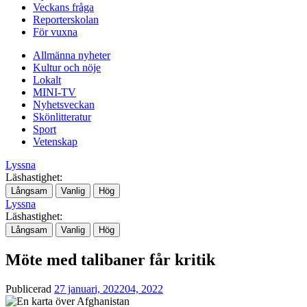
Veckans fråga
Reporterskolan
För vuxna
Allmänna nyheter
Kultur och nöje
Lokalt
MINI-TV
Nyhetsveckan
Skönlitteratur
Sport
Vetenskap
Lyssna
Läshastighet:
Långsam
Vanlig
Hög
Lyssna
Läshastighet:
Långsam
Vanlig
Hög
Möte med talibaner får kritik
Publicerad
27 januari, 2022
04, 2022