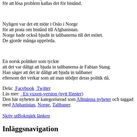
för att lösa problem kallas det för bistånd.
Nyligen var det ett möte i Oslo i Norge
för att prata om bistånd till Afghanistan.
Norge hade också bjudit in talibanerna till det mötet.
De gjorde många upprörda.
En norsk politiker som tyckte
att det var dåligt att bjuda in talibanerna är Fabian Stang.
Han säger att det är dåligt att bjuda in talibaner
eftersom det verkar som att man stödjer deras politik då.
Dela:
Facebook
Twitter
Läs mer:
En vuxen-version (nytt fönster)
Den här nyheten är kategoriserad som
Allmänna nyheter
och taggad
med
Afghanistan
,
Norge
,
Talibaner
.
Skriv ut
Bokmärk länken
Inläggsnavigation