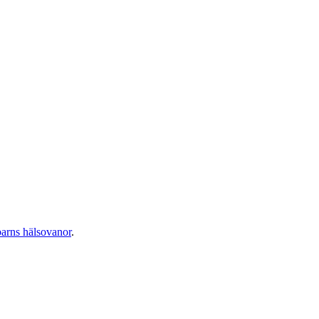
barns hälsovanor
.