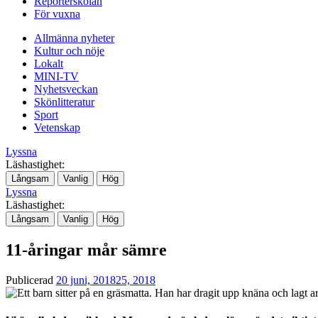
Reporterskolan
För vuxna
Allmänna nyheter
Kultur och nöje
Lokalt
MINI-TV
Nyhetsveckan
Skönlitteratur
Sport
Vetenskap
Lyssna
Läshastighet:
Långsam
Vanlig
Hög
Lyssna
Läshastighet:
Långsam
Vanlig
Hög
11-åringar mår sämre
Publicerad
20 juni, 2018
25, 2018