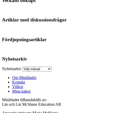
Veckans boktips
Artiklar med diskussionsfrågor
Fördjupningsartiklar
Nyhetsarkiv
Nyhetsarkiv
Om Minibladet
Kontakt
Villkor
Mina kakor
Minibladet tillhandahålls av:
Läs och Lär McShane Education AB
Ansvarig utgivare: Maria McShane