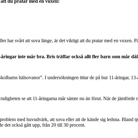
t att du pratar med en vuxen!
ller har svårt att sova länge, är det viktigt att du pratar med en vuxen. 
ingar inte mår bra. Bris träffar också allt fler barn som mår dålig
lbarns hälsovanor”. I undersökningen tittar de på hur 11-åringar, 13-
ndigheten se att 11-åringarna mår sämre nu än förut. När de jämförde m
roblem med huvudvärk, att sova eller att de kände sig ledsna. Bland tje
e det också gått upp, från 20 till 30 procent.