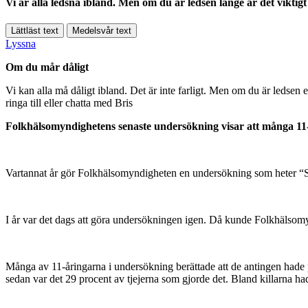
Vi är alla ledsna ibland. Men om du är ledsen länge är det viktig
Lättläst text
Medelsvår text
Lyssna
Om du mår dåligt
Vi kan alla må dåligt ibland. Det är inte farligt. Men om du är ledsen e
ringa till eller chatta med Bris
Folkhälsomyndighetens senaste undersökning visar att många 11-år
Vartannat år gör Folkhälsomyndigheten en undersökning som heter “Sko
I år var det dags att göra undersökningen igen. Då kunde Folkhälsomy
Många av 11-åringarna i undersökning berättade att de antingen hade p
sedan var det 29 procent av tjejerna som gjorde det. Bland killarna had