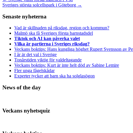
Sveriges största solcellspark i Göteborg
→
Senaste nyheterna
Vad är skillnaden på riksdag, region och kommun?
Malmö ska få Sveriges första barnstadsdel
Tiktok och AI kan påverka valet
Vilka är partierna i Sveriges riksdag?
Veckans boktips: Hans kungliga höghet Rupert Svensson av Pe
I år är det val i Sverige
Tonårstiden viktig för valdeltagande
Veckans boktips: Kurt är inte helt död av Sabine Lemire
Fler unga fågelskådar
Experter tycker att barn ska ha solglasögon
News of the day
Veckans nyhetsquiz