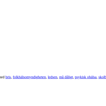
med
bris
,
folkhälsomyndigheten
,
ledsen
,
må dåligt
,
psykisk ohälsa
,
skol