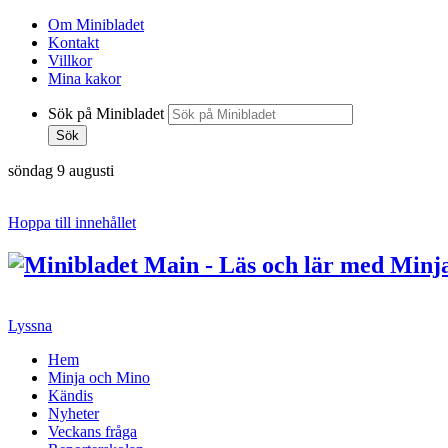
Om Minibladet
Kontakt
Villkor
Mina kakor
Sök på Minibladet
Sök
söndag 9 augusti
Hoppa till innehållet
Lyssna
Hem
Minja och Mino
Kändis
Nyheter
Veckans fråga