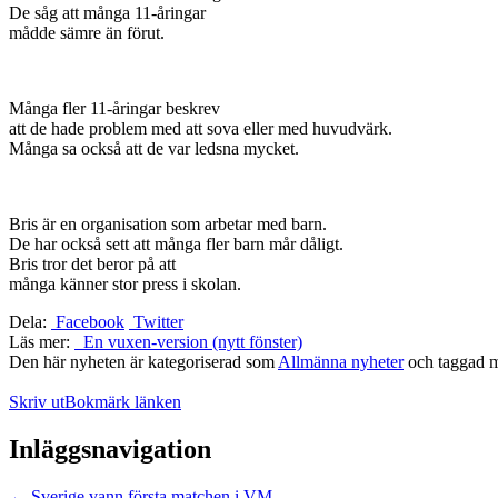
De såg att många 11-åringar
mådde sämre än förut.
Många fler 11-åringar beskrev
att de hade problem med att sova eller med huvudvärk.
Många sa också att de var ledsna mycket.
Bris är en organisation som arbetar med barn.
De har också sett att många fler barn mår dåligt.
Bris tror det beror på att
många känner stor press i skolan.
Dela:
Facebook
Twitter
Läs mer:
En vuxen-version (nytt fönster)
Den här nyheten är kategoriserad som
Allmänna nyheter
och taggad 
Skriv ut
Bokmärk länken
Inläggsnavigation
←
Sverige vann första matchen i VM