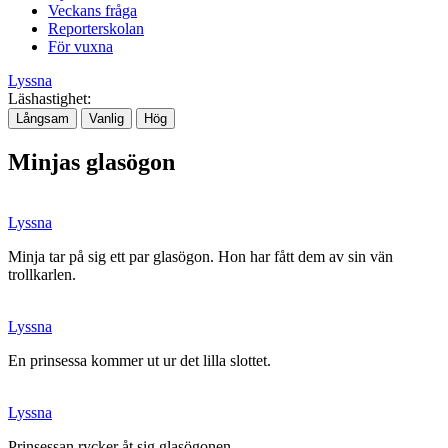
Veckans fråga
Reporterskolan
För vuxna
Lyssna
Läshastighet:
Långsam
Vanlig
Hög
Minjas glasögon
Lyssna
Minja tar på sig ett par glasögon. Hon har fått dem av sin vän
trollkarlen.
Lyssna
En prinsessa kommer ut ur det lilla slottet.
Lyssna
Prinsessan rycker åt sig glasögonen.